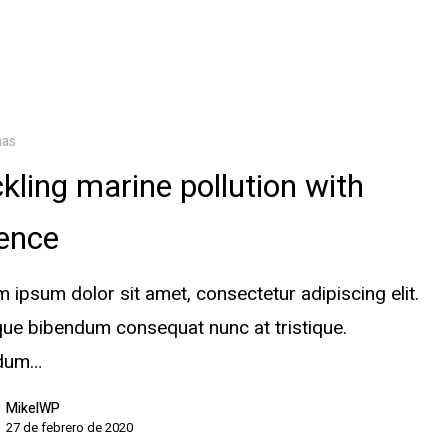
mas
kling marine pollution with
ence
 ipsum dolor sit amet, consectetur adipiscing elit.
ue bibendum consequat nunc at tristique.
rdum…
MikelWP
27 de febrero de 2020