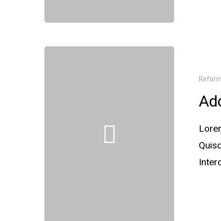
Refor
Ado
Lorem
Quisq
Inte