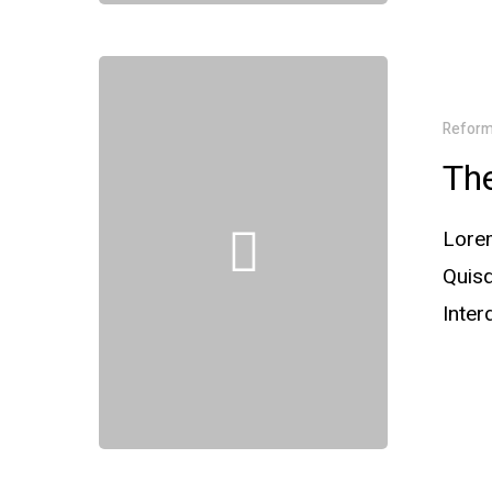
Refor
The
Lorem
Quisq
Inte