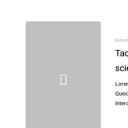
Refor
Tac
sci
Lorem
Quisq
Inte