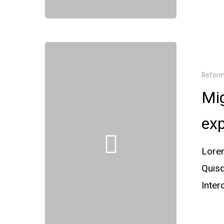
Refor
Mig
exp
Lorem
Quisq
Inte