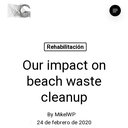
Skip
Menu
to
main
content
Rehabilitación
Our impact on
beach waste
cleanup
By
MikelWP
24 de febrero de 2020