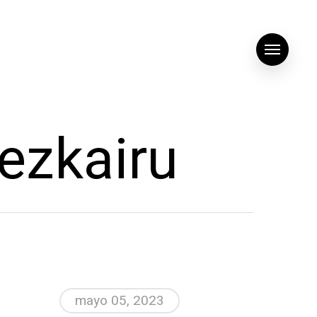
Menu
ezkairu
mayo 05, 2023