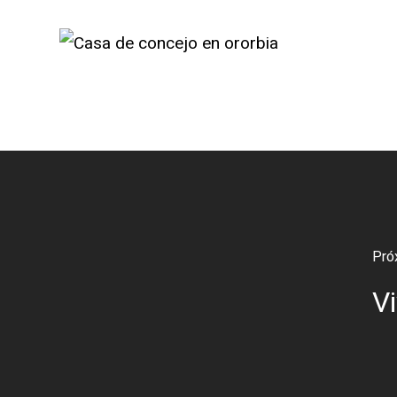
Pró
V